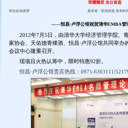
荣耀圈层 名仕首选
双击自动滚屏
发布者：阳光恒昌 发布时间：2
——恒昌·卢浮公馆祝贺清华
EMBA
管
2012
年
7
月
5
日，由清华大学经济管理学院、
家协会、天佑德青稞酒、恒昌·卢浮公馆共同举办
会议中心隆重召开。
现项目火热认筹中，限时特惠
92
折。
恒昌·卢浮公馆贵宾热线：
0971-6363111/5217