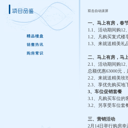
双击自动滚屏
一、马上有房，春
1.1
、活动期间购
12
1.2
、凡购买复式楼
1.3
、来就送精美礼
二、马上有房，马
2.1
、活动期间购
12
总额优惠
63000
元，
2.2
、来就送精美玫
2.3
、享优先购买地
3
、车位促销套餐
3.1
、凡购买车位的
3.2
、另享受车位套
三、营销活动
2
月
14
日举行购房幸