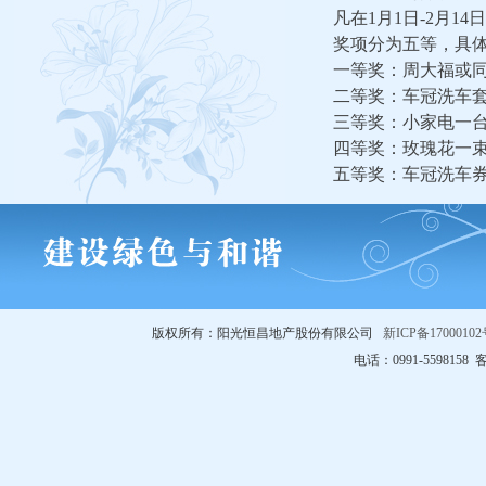
凡在
1
月
1
日
-2
月
14
日
奖项分为五等，具
一等奖：周大福或
二等奖：车冠洗车
三等奖：小家电一
四等奖：玫瑰花一
五等奖：车冠洗车
版权所有：阳光恒昌地产股份有限公司
新ICP备17000102
电话：0991-5598158